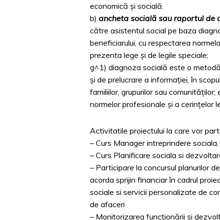
economică şi socială.
b)
ancheta socială sau raportul de 
către asistentul social pe baza diagn
beneficiarului, cu respectarea normelo
prezenta lege şi de legile speciale;
g^1) diagnoza socială este o metodă d
şi de prelucrare a informaţiei, în scop
familiilor, grupurilor sau comunităţilor
normelor profesionale şi a cerinţelor 
Activitatile proiectului la care vor part
– Curs Manager intreprindere socia
– Curs Planificare sociala si dezvolta
– Participare la concursul planurilor d
acorda sprijin financiar în cadrul proiect
sociale si servicii personalizate de cons
de afaceri
– Monitorizarea funcționării și dezvol