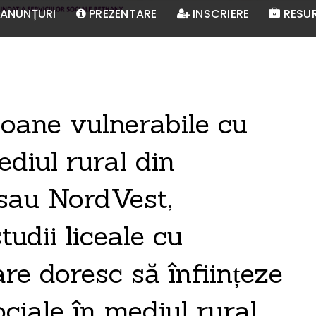
ANUNȚURI
PREZENTARE
INSCRIERE
RESU
oane vulnerabile cu
ediul rural din
 sau NordVest,
tudii liceale cu
re doresc să înființeze
ociale în mediul rural