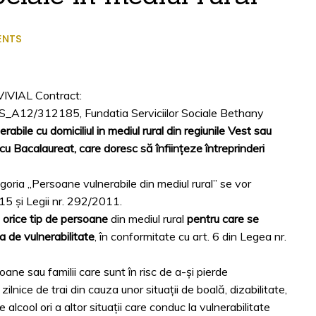
ENTS
VIVIAL Contract:
12/312185, Fundatia Serviciilor Sociale Bethany
abile cu domiciliul in mediul rural din regiunile Vest sau
 cu Bacalaureat, care doresc să înființeze întreprinderi
goria „Persoane vulnerabile din mediul rural” se vor
15 și Legii nr. 292/2011.
e
orice tip de persoane
din mediul rural
pentru care se
 de vulnerabilitate
, în conformitate cu art. 6 din Legea nr.
ne sau familii care sunt în risc de a-şi pierde
ilnice de trai din cauza unor situaţii de boală, dizabilitate,
lcool ori a altor situaţii care conduc la vulnerabilitate