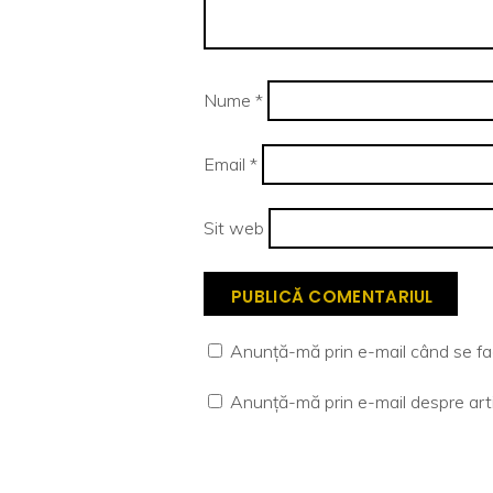
Nume
*
Email
*
Sit web
Anunță-mă prin e-mail când se fac
Anunță-mă prin e-mail despre arti