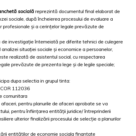
anchetă socială
reprezintă documentul final elaborat de
ozei sociale, după încheierea procesului de evaluare a
r profesionale şi a cerinţelor legale prevăzute de
e investigaţie întemeiată pe diferite tehnici de culegere
ul analizei situaţiei sociale şi economice a persoanelor,
; este realizată de asistentul social, cu respectarea
legale prevăzute de prezenta lege şi de legile speciale;
icipa dupa selectia in grupul tinta:
la, COR 112036
re comunitara
e afaceri, pentru planurile de afaceri aprobate se va
ului, pentru înființarea entității juridice/ întreprinderii
iliere ulterior finalizării procesului de selecție a planurilor
tării entităților de economie sociala finanțate