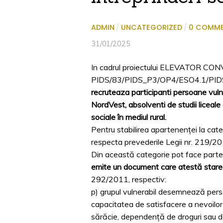
ADMIN
/
UNCATEGORIZED
/
0 COMM
31/01/2025
In cadrul proiectului ELEVATOR CON
PIDS/83/PIDS_P3/OP4/ESO4.1/PIDS_A
recruteaza participanti
persoane vulner
NordVest, absolventi de studii liceale
sociale în mediul rural.
Pentru stabilirea apartenenței la cate
respecta prevederile Legii nr. 219/20
Din această categorie pot face part
emite un document care atestă starea
292/2011, respectiv:
p) grupul vulnerabil desemnează persoa
capacitatea de satisfacere a nevoilor z
sărăcie, dependenţă de droguri sau de a