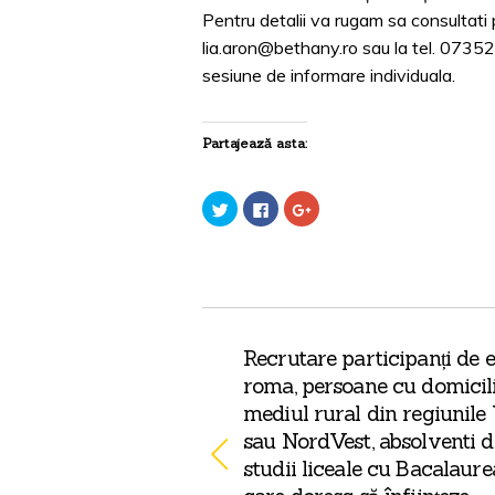
Pentru detalii va rugam sa consultati
lia.aron@bethany.ro sau la tel. 07352
sesiune de informare individuala.
Partajează asta:
C
C
C
l
l
l
i
i
i
c
c
c
p
p
p
e
e
e
n
n
n
t
t
t
r
r
r
u
u
u
a
a
a
p
p
p
Recrutare participanți de e
a
a
a
r
r
r
roma, persoane cu domicili
t
t
t
a
a
a
mediul rural din regiunile
j
j
j
a
a
a
sau NordVest, absolventi d
p
p
p
e
e
e
studii liceale cu Bacalaurea
T
F
G
w
a
o