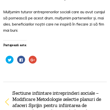
Mulțumim tuturor antreprenorilor sociali care au avut curajul
să pornească pe acest drum, mulțumim partenerilor și, mai
ales, beneficiarilor noștri care ne inspiră în fiecare zi să fim
mai buni.
Partajează asta:
C
C
C
l
l
l
i
i
i
c
c
c
p
p
p
e
e
e
n
n
n
t
t
t
r
r
r
u
u
u
a
a
a
p
p
p
Sectiune infiintare intreprinderi sociale –
a
a
a
r
r
r
Modificare Metodologie selectie planuri de
t
t
t
a
a
a
afaceri Sprijin pentru infiintarea de
j
j
j
a
a
a