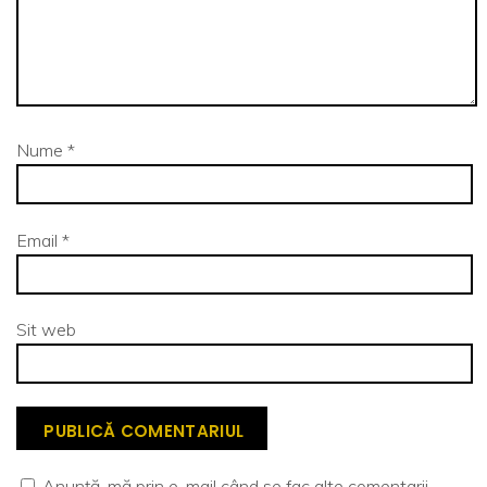
Nume
*
Email
*
Sit web
Anunță-mă prin e-mail când se fac alte comentarii.