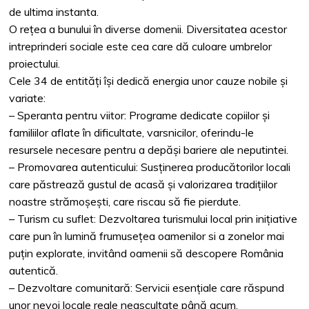
de ultima instanta.
O rețea a bunului în diverse domenii. Diversitatea acestor
intreprinderi sociale este cea care dă culoare umbrelor
proiectului.
Cele 34 de entități își dedică energia unor cauze nobile și
variate:
– Speranta pentru viitor: Programe dedicate copiilor și
familiilor aflate în dificultate, varsnicilor, oferindu-le
resursele necesare pentru a depăși bariere ale neputintei.
– Promovarea autenticului: Susținerea producătorilor locali
care păstrează gustul de acasă și valorizarea tradițiilor
noastre strămoșești, care riscau să fie pierdute.
– Turism cu suflet: Dezvoltarea turismului local prin inițiative
care pun în lumină frumusețea oamenilor si a zonelor mai
puțin explorate, invitând oamenii să descopere România
autentică.
– Dezvoltare comunitară: Servicii esențiale care răspund
unor nevoi locale reale neascultate până acum.