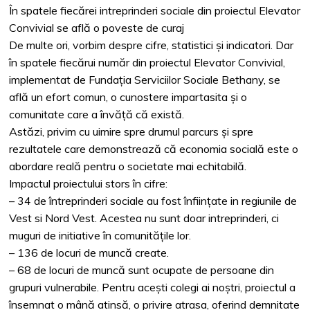
În spatele fiecărei intreprinderi sociale din proiectul Elevator
Convivial se află o poveste de curaj
De multe ori, vorbim despre cifre, statistici și indicatori. Dar
în spatele fiecărui număr din proiectul Elevator Convivial,
implementat de Fundația Serviciilor Sociale Bethany, se
află un efort comun, o cunostere impartasita și o
comunitate care a învăță că există.
Astăzi, privim cu uimire spre drumul parcurs și spre
rezultatele care demonstrează că economia socială este o
abordare reală pentru o societate mai echitabilă.
Impactul proiectului stors în cifre:
– 34 de întreprinderi sociale au fost înființate in regiunile de
Vest si Nord Vest. Acestea nu sunt doar intreprinderi, ci
muguri de initiative în comunitățile lor.
– 136 de locuri de muncă create.
– 68 de locuri de muncă sunt ocupate de persoane din
grupuri vulnerabile. Pentru acești colegi ai noștri, proiectul a
însemnat o mână atinsă, o privire atrasa, oferind demnitate